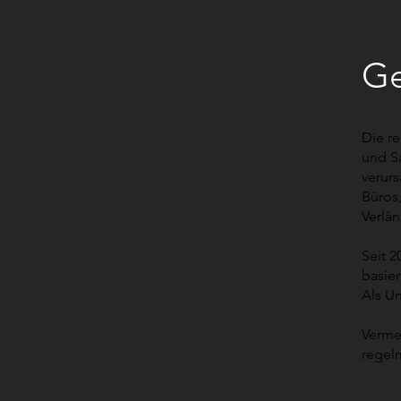
Ge
Die re
und S
verurs
Büros
Verlä
Seit 2
basie
Als Un
Vermei
regel