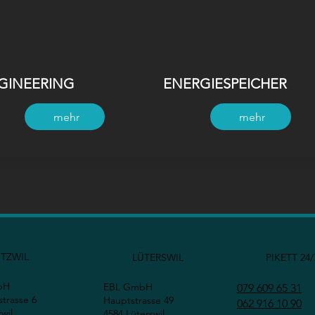
GINEERING
ENERGIESPEICHER
mehr
mehr
TZWIL
LÜTERSWIL
PIKETT 24/
bH
EBL GmbH
079 609 65 31
trasse 6
Hauptstrasse 49
062 916 10 90
wil
4584 Lüterswil