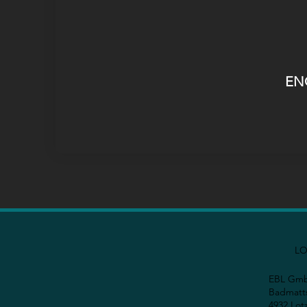
EN
LO
EBL Gm
Badmatts
4932 Lotz