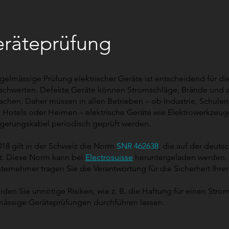
räteprüfung
gelmässige Prüfung elektrischer Geräte ist entscheidend für di
achwerten. Defekte Geräte können Stromschläge, Brände und an
achen. Daher müssen in allen Betrieben – ob Industrie, Schulen
, Hotels oder Heimen – elektrische Geräte wie Elektrowerkzeug
ngerungskabel periodisch geprüft werden.
018 gilt in der Schweiz die Norm
SNR 462638
, die auf der deut
rt. Diese Norm kann bei
Electrosuisse
heruntergeladen werden.
ternehmer tragen Sie die Verantwortung für die Sicherheit Ihre
den Sie unnötige Risiken, wie z. B. die Haftung für einen Strom
mässige Geräteprüfungen durchführen lassen.