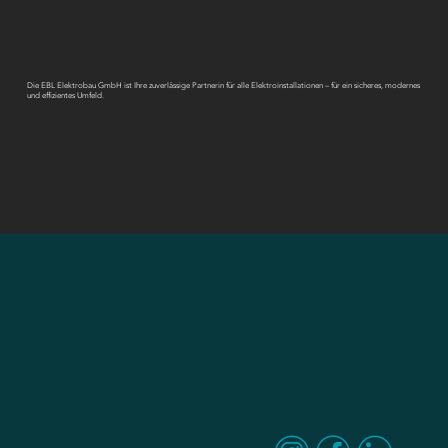
Die EBL Elektrobau GmbH ist Ihre zuverlässige Partnerin für alle Elektroinstallationen – für ein sicheres, modernes
und effizientes Umfeld.