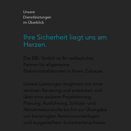
Unsere
Dienstleistungen
im Überblick
Ihre Sicherheit liegt uns am
Herzen.
Die EBL GmbH ist Ihr verlässlicher
Partner für allgemeine
Elektroinstallationen in Ihrem Zuhause.
Unsere Leistungen beginnen mit einer
seriösen Beratung und erstrecken sich
über eine saubere Projektierung,
Planung, Ausführung, Schluss- und
Abnahmekontrolle bis hin zur Übergabe
von bereinigten Revisionsunterlagen
und ausgestelltem Sicherheitsnachweis.