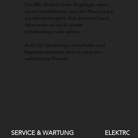
Die EBL GmbH ist ein Keyplayer, wenn
es um Installationen von der Planung bis
zur Abnahme geht. Aus diesem Grund
fabrizieren wir auch unsere
Schaltanlagen alle selber.
Auch für Sanierungs- Unterhalts- und
Reparaturarbeiten sind wir stets ein
verlässlicher Partner.
SERVICE & WARTUNG
ELEKTROIN