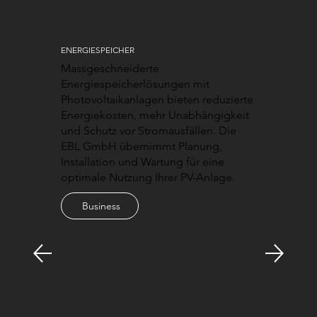
ENERGIESPEICHER
Massgeschneiderte
Energiespeicherlösungen mit
Photovoltaikanlagen bieten reduzierte
Energiekosten, mehr Unabhängigkeit
und Schutz vor Stromausfällen. Die
EBL GmbH übernimmt Planung,
Installation und Wartung für eine
optimale Nutzung Ihrer PV-Anlage.
Business