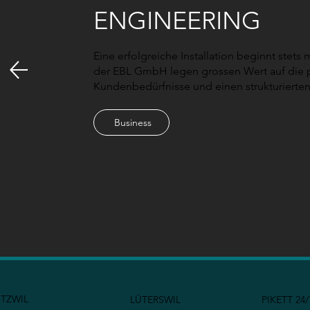
ENGINEERING
Eine erfolgreiche Installation beginnt stets 
der EBL GmbH legen grossen Wert auf die p
Kundenbedürfnisse und einen strukturierte
Business
TZWIL
LÜTERSWIL
PIKETT 24/