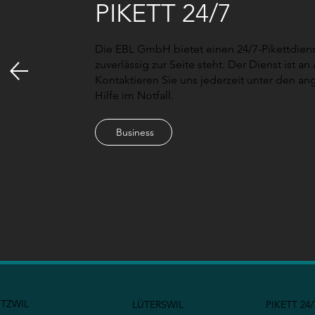
PIKETT 24/7
Die EBL GmbH bietet einen 24/7-Pikettdienst
zuverlässig zur Seite steht. Der Dienst ist a
Kontaktieren Sie uns jederzeit unter den 
Hilfe im Notfall.
Business
TZWIL
LÜTERSWIL
PIKETT 24/